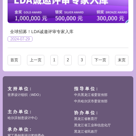
全球招募！LDA诚邀评审专家入库
2024-07-29
首页
上一页
1
2
3
下一页
末页
支 持 单 位：
指 导 单 位：
世界设计组织（WDO）
中共黑龙江省委宣传部
中共哈尔滨市委宣传部
主 办 单 位：
协 办 单 位：
哈尔滨创意设计中心
黑龙江省教育厅
黑龙江省工业和信息化厅
承 办 单 位：
黑龙江省民政厅
紫丁香创意设计奖组委会