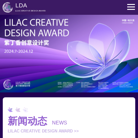
LDA
L
ILAC
C
REATIVE
D
ESIGN
A
WARD
新闻动态
NEWS
LILAC CREATIVE DESIGN AWARD >>