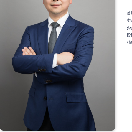
首
类
委
设
精